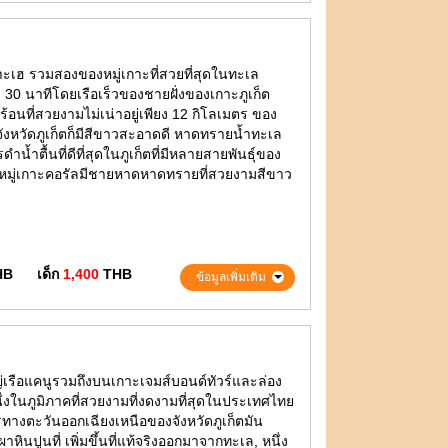
าะเฮ รวมสองของหมู่เกาะที่สวยที่สุดในทะเล
ียง 30 นาทีโดยเรือเร็วของชายฝั่งของเกาะภูเก็ต
อนที่สวยงามไม่เน่าอยู่เพียง 12 กิโลเมตร ของ
ังหวัดภูเก็ตก็มีสีขาวสะอาดดี หาดทรายน้ำทะเล
ำตื้นที่ดีที่สุดในภูเก็ตที่มีหลายสายพันธุ์ของ
 หมู่เกาะคอรัลมีชายหาดหาดทรายที่สวยงามสีขาว
HB
เด็ก
1,400
THB
ข้อมูลเพิ่มเติม
่เรือแคนูรวมถึงบนเกาะเจมส์บอนด์ทัวร์และล่อง
ึ่งในภูมิภาคที่สวยงามที่งดงามที่สุดในประเทศไทย
ลเมตรทางตะวันออกเฉียงเหนือของจังหวัดภูเก็ตมัน
ินปูนที่ เพิ่มขึ้นที่แท้จริงออกมาจากทะเล, หนึ่ง