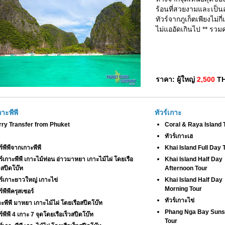
ร้อนที่สวยงามและเป็นส
ทัวร์จากภูเก็ตเพียงไม่
ไม่แออัดเกินไป ** รวม
ราคา: ผู้ใหญ่
2,500
T
กาะพีพี
ทัวร์เกาะ
rry Transfer from Phuket
Coral & Raya Island 
ทัวร์เกาะเฮ
ร์พีพีจากเกาะพีพี
Khai Island Full Day 
ร์เกาะพีพี เกาะไม้ท่อน อ่าวมาหยา เกาะไม้ไผ่ โดยเรือ
Khai Island Half Day
วสปีดโบ๊ท
Afternoon Tour
วร์เกาะยาวใหญ่ เกาะไข่
Khai Island Half Day
Morning Tour
ร์พีพีครุสเซอร์
ทัวร์เกาะไข่
าะพีพี มาหยา เกาะไม้ไผ่ โดยเรือสปีดโบ๊ท
Phang Nga Bay Suns
ร์พีพี 4 เกาะ 7 จุดโดยเรือเร็วสปีดโบ๊ท
Tour