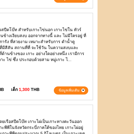
ร็วสปีดโบ๊ท สำหรับเกาะไข่นอก เกาะไข่ใน ทัวร์
นข้างเงียบสงบ ออกจากทางนี้ และ ไม่มีใครอยู่ ที่
ปะการัง ที่สวยงาม เหมาะสำหรับการ ดำน้ำดู
ี่มีสีสัน สถานที่ที่ จะใช้วัน ในความสงบและ
ที่ด้านข้างของ เกาะ อย่างใดอย่างหนึ่ง เรามีการ
่เกาะ ไข่ ซึ่ง ประกอบด้วยสาม หมู่เกาะ ไ...
HB
เด็ก
1,300
THB
ข้อมูลเพิ่มเติม
่ โดยเรือสปีดโบ๊ท เกาะไผ่เป็นเกาะทางตะวันออก
าะพีพีในจังหวัดกระบี่ภาคใต้ของไทย เกาะไผ่อยู่
องเกาะพีพีดอนประมาณ 5 กิโลเมตร เป็นเกาะเขต