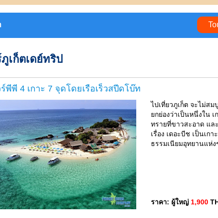
า
To
์ภูเก็ตเดย์ทริป
วร์พีพี 4 เกาะ 7 จุดโดยเรือเร็วสปีดโบ๊ท
ไปเที่ยวภูเก็ต จะไม่สม
ยกย่องว่าเป็นหนึ่งใน เ
ทรายที่ขาวสะอาด และมี
เรื่อง เดอะบีช เป็นเก
ธรรมเนียมอุทยานแห่งช
ราคา: ผู้ใหญ่
1,900
T